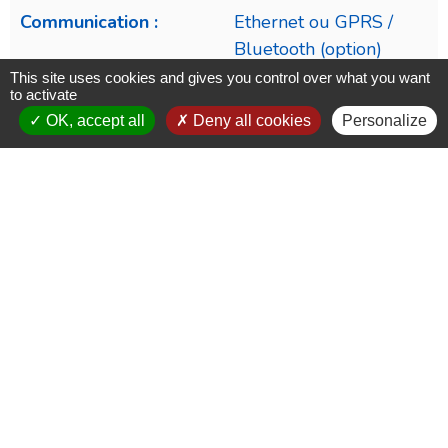
Communication :
Ethernet ou GPRS /
Bluetooth (option)
This site uses cookies and gives you control over what you want
to activate
OK, accept all
Deny all cookies
Personalize
Dimension :
85 x 107 x 99,2 mm
Poids :
340 g
Température de
-20°C à + 70°C
fonctionnement :